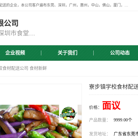
广东食安膳食管理服务有限公司是一家从事蔬菜配送、食堂承包，团餐配送的企业，本公司客户遍布东莞、深圳，广州，惠州，中山，佛山，厦门，肇庆，江门，清远等地，资质齐全，提供学校、工厂、医院、企业、地铁、大型超市、商场、单位、消防队、监狱食堂饭堂蔬菜配送，集新鲜蔬菜、新鲜肉类、粮油、瓜果 、干货 、水产、冻品、粮油、调味品、日用品、调味品及进口冷冻食品为主的原料供应商等为一体的化配送服务机构！
限公司
东莞蔬菜配送,深圳市蔬菜配送,深圳市食堂承包,深圳市宝安蔬菜配送,东莞工厂食堂承包,东莞蔬菜配送公司,东莞长安蔬菜配送公司
企业视频
关于我们
公司动态
校食材配送公司 食材新鲜
寮步镇学校食材配送
面议
价格：
产品数量：
9999.00个
发货地址：
广东省东莞