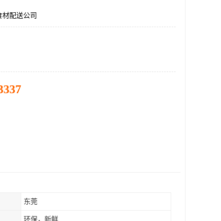
食材配送公司
3337
东莞
环保，新鲜