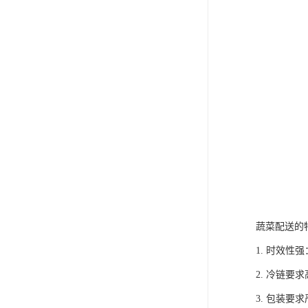
蔬菜配送的
1. 时效
2. 冷链
3. 包装