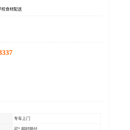
学校食材配送
3337
专车上门
可* 超时赔付