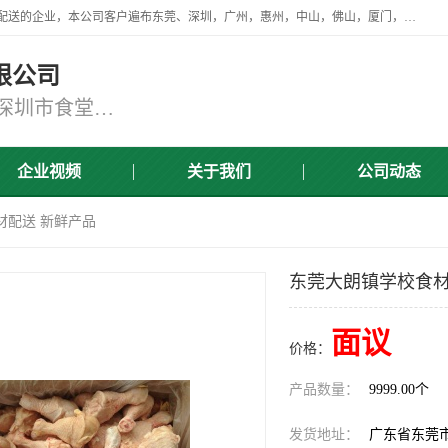
广东食安膳食管理服务有限公司是一家从事蔬菜配送、食堂承包，团餐配送的企业，本公司客户遍布东莞、深圳，广州，惠州，中山，佛山，厦门，肇庆，江门，清远等地，资质齐全，提供学校、工厂、医院、企业、地铁、大型超市、商场、单位、消防队、监狱食堂饭堂蔬菜配送，集新鲜蔬菜、新鲜肉类、粮油、瓜果 、干货 、水产、冻品、粮油、调味品、日用品、调味品及进口冷冻食品为主的原料供应商等为一体的化配送服务机构！
限公司
东莞蔬菜配送,深圳市蔬菜配送,深圳市食堂承包,深圳市宝安蔬菜配送,东莞工厂食堂承包,东莞蔬菜配送公司,东莞长安蔬菜配送公司
企业视频
关于我们
公司动态
材配送 新鲜产品
东莞大朗镇学校食材
面议
价格：
产品数量：
9999.00个
发货地址：
广东省东莞