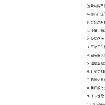
这些功能不
中都有广泛
肉食配送的
1. 冷链
2. 快速
3. 严格
4. 包装
5. 温度
6. 订单
7. 物流
8. 售后
9. 季节
10. 区