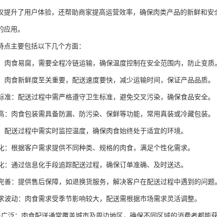
仅提升了用户体验，还帮助商家提高运营效率，确保肉类产品的新鲜和安
的应用。
特点主要包括以下几个方面：
运输：肉食易腐，需要全程冷链运输，确保温度控制在安全范围内，防止变质
配送：肉食新鲜度至关重要，配送速度要快，减少运输时间，保证产品品质。
卫生标准：配送过程中需严格遵守卫生标准，避免交叉污染，确保食品安全。
要求高：肉食包装需具备防漏、防污染、保鲜等功能，常用真装或冷藏包装。
监控：配送过程中需实时监控温度，确保肉食始终处于适宜的环境。
定制化：根据客户需求提供不同种类、规格的肉食，满足个性化需求。
信息化：通过信息化手段追踪配送过程，确保订单准确、及时送达。
服务完善：提供售后保障，如退换货服务，解决客户在配送过程中遇到的问题
性需求波动：肉食需求受季节影响较大，配送需根据市场需求灵活调整。
域覆盖广泛：肉食配送通常覆盖城市及周边地区，确保不同区域的消费者都能