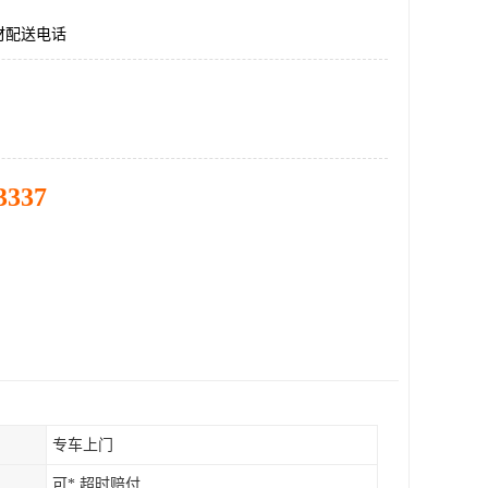
材配送电话
3337
专车上门
可* 超时赔付