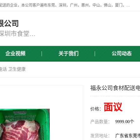
广东食安膳食管理服务有限公司是一家从事蔬菜配送、食堂承包，团餐配送的企业，本公司客户遍布东莞、深圳，广州，惠州，中山，佛山，厦门，肇庆，江门，清远等地，资质齐全，提供学校、工厂、医院、企业、地铁、大型超市、商场、单位、消防队、监狱食堂饭堂蔬菜配送，集新鲜蔬菜、新鲜肉类、粮油、瓜果 、干货 、水产、冻品、粮油、调味品、日用品、调味品及进口冷冻食品为主的原料供应商等为一体的化配送服务机构！
限公司
东莞蔬菜配送,深圳市蔬菜配送,深圳市食堂承包,深圳市宝安蔬菜配送,东莞工厂食堂承包,东莞蔬菜配送公司,东莞长安蔬菜配送公司
企业视频
关于我们
公司动态
电话 卫生健康
福永公司食材配送电
面议
价格：
产品数量：
9999.00个
发货地址：
广东省东莞