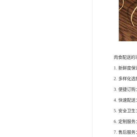
肉食配送的
1. 新鲜
2. 多样
3. 便捷
4. 快速
5. 安全
6. 定制
7. 售后