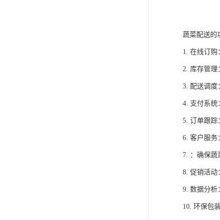
蔬菜配送的
1. 在线
2. 库存
3. 配送
4. 支付
5. 订单
6. 客户
7. ：确
8. 促销
9. 数据
10. 环