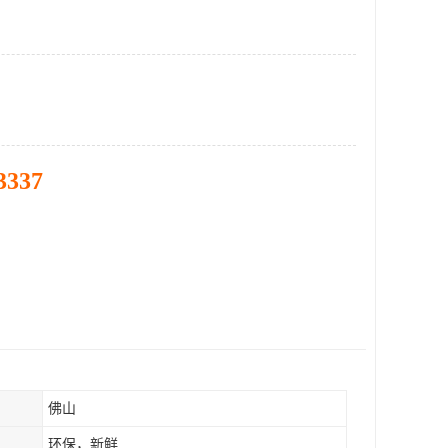
3337
佛山
环保，新鲜