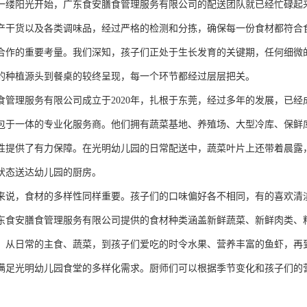
一缕阳光开始，广东食安膳食管理服务有限公司的配送团队就已经忙碌起
产干货以及各类调味品，经过严格的检测和分拣，确保每一份食材都符合
合作的重要考量。我们深知，孩子们正处于生长发育的关键期，任何细微
的种植源头到餐桌的较终呈现，每一个环节都经过层层把关。
食管理服务有限公司成立于2020年，扎根于东莞，经过多年的发展，已
包于一体的专业化服务商。他们拥有蔬菜基地、养殖场、大型冷库、保鲜
性提供了有力保障。在光明幼儿园的日常配送中，蔬菜叶片上还带着晨露
状态送达幼儿园的厨房。
来说，食材的多样性同样重要。孩子们的口味偏好各不相同，有的喜欢清
东食安膳食管理服务有限公司提供的食材种类涵盖新鲜蔬菜、新鲜肉类、
品类。从日常的主食、蔬菜，到孩子们爱吃的时令水果、营养丰富的鱼虾，
满足光明幼儿园食堂的多样化需求。厨师们可以根据季节变化和孩子们的