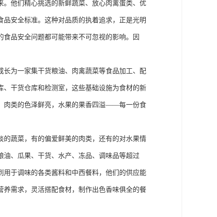
来。他们精心挑选的新鲜蔬菜、放心肉禽蛋类、优
食品安全标准。这种对品质的执着追求，正是光明
的食品安全问题都可能带来不可忽视的影响。因
经成长为一家集干货粮油、肉禽蔬菜等食品加工、配
库、干货仓库和检测室，这些基础设施为食材的新
，肉类的色泽鲜亮，水果的果香四溢——每一份食
淡的蔬菜，有的偏爱鲜美的肉类，还有的对水果情
粮油、瓜果、干货、水产、冻品、调味品等超过
再到用于调味的各类酱料和中西餐料，他们的供应能
营养需求，灵活搭配食材，制作出色香味俱全的餐