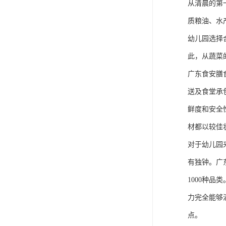
从清晨的第
质粮油、水
幼儿园选择
此，从蔬菜
广东食安膳
送及食堂承
鲜度和安全
材都以较佳
对于幼儿园
有独钟。广
1000种
力完全能够
点。