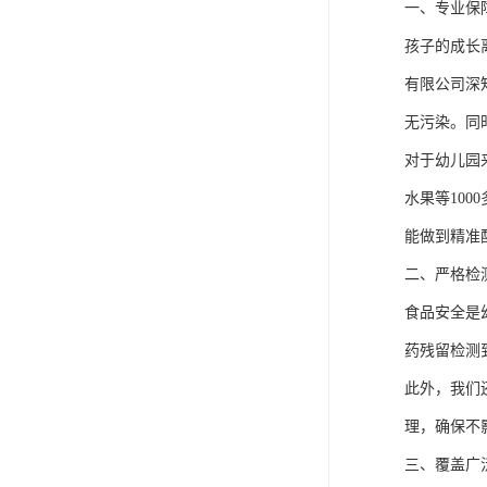
一、专业保
孩子的成长
有限公司深
无污染。同
对于幼儿园
水果等10
能做到精准
二、严格检
食品安全是
药残留检测
此外，我们
理，确保不
三、覆盖广