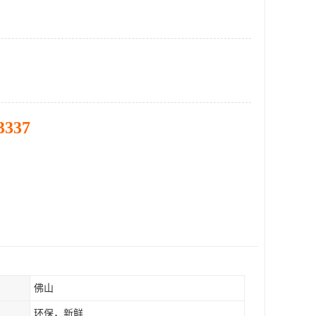
3337
佛山
环保，新鲜