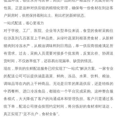
低温环境，锁住水分与营养；肉类产品则在严格温控下完成分割与
包装。正是这种对供应链的精细化管理，确保每一份食材在到达客
户厨房时，依然保持着刚出土、刚出栏的新鲜状态。
一站式配送，省心更省力
对于学校、工厂、医院、企业等大型单位来说，食堂的食材采购往
往涉及到几百甚至上千种品类。从绿叶蔬菜到根茎类食材，从新鲜
猪肉到冷冻水产，从粮油调味料到日用品，单一供应商很难满足所
有需求。过去，采购人员需要对接多个批发商，反复比价、协调送
货时间，不仅效率低下，还容易出现漏单、缺货的情况。
现在，厚街的生鲜配送服务已经实现了“一站式”解决方案。一家专业
的配送公司可以提供涵盖蔬菜、鲜肉、冻品、水果、饮料、粮油、
调味品等在内的上千种商品。无论是日常的果蔬供应，还是特殊的
中西餐料、进口冷冻食品，都能在一个平台完成采购。这种整合服
务模式，大大降低了客户的沟通成本和管理负担。客户只需通过系
统下单，配送公司便会按照约定时间，将分拣好的食材准时送达，
真正实现了“足不出户，食材全备”。