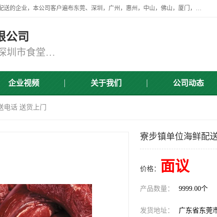
广东食安膳食管理服务有限公司是一家从事蔬菜配送、食堂承包，团餐配送的企业，本公司客户遍布东莞、深圳，广州，惠州，中山，佛山，厦门，肇庆，江门，清远等地，资质齐全，提供学校、工厂、医院、企业、地铁、大型超市、商场、单位、消防队、监狱食堂饭堂蔬菜配送，集新鲜蔬菜、新鲜肉类、粮油、瓜果 、干货 、水产、冻品、粮油、调味品、日用品、调味品及进口冷冻食品为主的原料供应商等为一体的化配送服务机构！
限公司
东莞蔬菜配送,深圳市蔬菜配送,深圳市食堂承包,深圳市宝安蔬菜配送,东莞工厂食堂承包,东莞蔬菜配送公司,东莞长安蔬菜配送公司
企业视频
关于我们
公司动态
送电话 送货上门
寮步镇单位海鲜配送
面议
价格：
产品数量：
9999.00个
发货地址：
广东省东莞