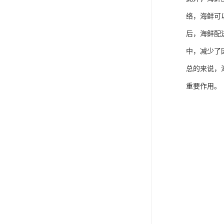
络，海鲜可
后，海鲜配
中，减少了
总的来说，
重要作用。