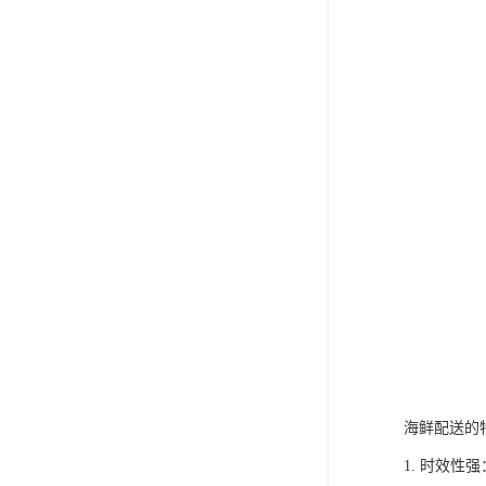
海鲜配送的
1. 时效