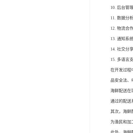
10. 后
11. 数
12. 物
13. 通
14. 社
15. 多
在开发过程
品安全法、
海鲜配送在
通过的配送
其次，海鲜
为渔民和加
此外，海鲜