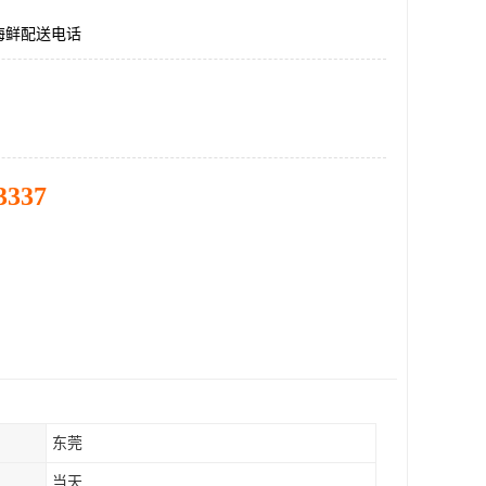
海鲜配送电话
3337
东莞
当天