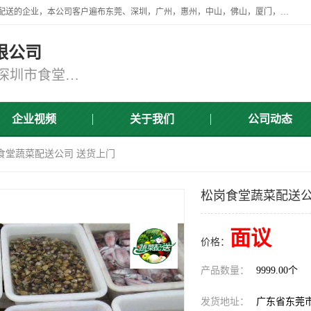
广东食安膳食管理服务有限公司是一家从事蔬菜配送、食堂承包，团餐配送的企业，本公司客户遍布东莞、深圳，广州，惠州，中山，佛山，厦门，肇庆，江门，清远等地，资质齐全，提供学校、工厂、医院、企业、地铁、大型超市、商场、单位、消防队、监狱食堂饭堂蔬菜配送，集新鲜蔬菜、新鲜肉类、粮油、瓜果 、干货 、水产、冻品、粮油、调味品、日用品、调味品及进口冷冻食品为主的原料供应商等为一体的化配送服务机构！
限公司
东莞蔬菜配送,深圳市蔬菜配送,深圳市食堂承包,深圳市宝安蔬菜配送,东莞工厂食堂承包,东莞蔬菜配送公司,东莞长安蔬菜配送公司
企业视频
关于我们
公司动态
岗食堂蔬菜配送公司 送货上门
松岗食堂蔬菜配送公
面议
价格：
产品数量：
9999.00个
发货地址：
广东省东莞