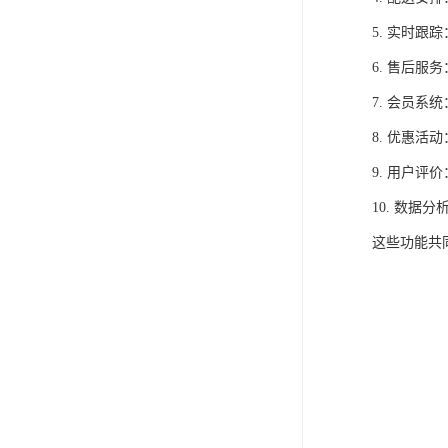
5. 实时
6. 售后
7. 会员
8. 优惠
9. 用户
10. 数
这些功能共