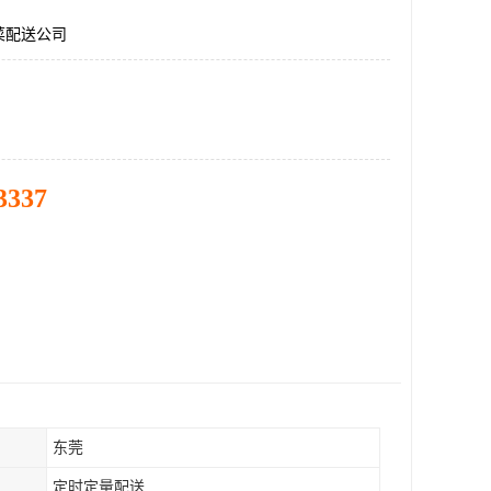
菜配送公司
3337
东莞
定时定量配送