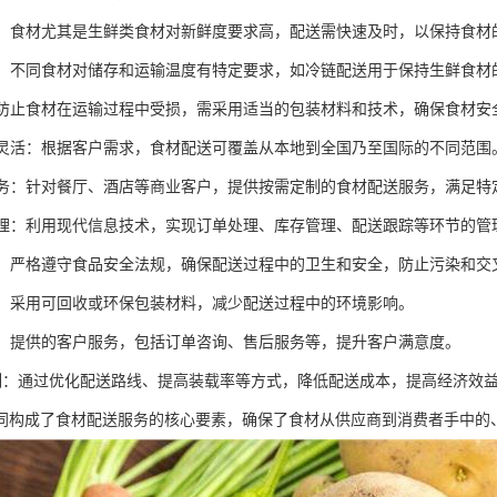
性强：食材尤其是生鲜类食材对新鲜度要求高，配送需快速及时，以保持食材
控制：不同食材对储存和运输温度有特定要求，如冷链配送用于保持生鲜食材
：为防止食材在运输过程中受损，需采用适当的包装材料和技术，确保食材安
范围灵活：根据客户需求，食材配送可覆盖从本地到全国乃至国际的不同范围
化服务：针对餐厅、酒店等商业客户，提供按需定制的食材配送服务，满足特
化管理：利用现代信息技术，实现订单处理、库存管理、配送跟踪等环节的管
性高：严格遵守食品安全法规，确保配送过程中的卫生和安全，防止污染和交
意识：采用可回收或环保包装材料，减少配送过程中的环境影响。
服务：提供的客户服务，包括订单咨询、售后服务等，提升客户满意度。
本控制：通过优化配送路线、提高装载率等方式，降低配送成本，提高经济效
同构成了食材配送服务的核心要素，确保了食材从供应商到消费者手中的