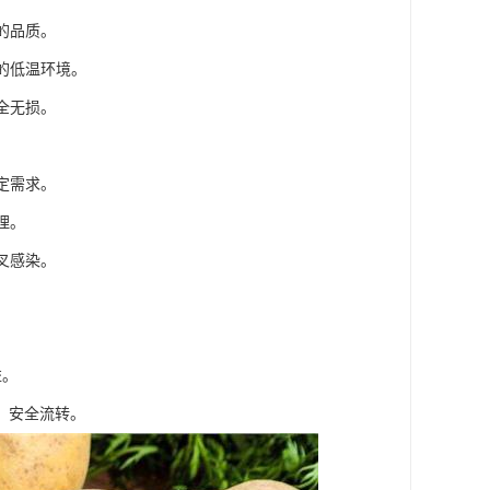
的品质。
的低温环境。
全无损。
。
定需求。
理。
叉感染。
益。
、安全流转。