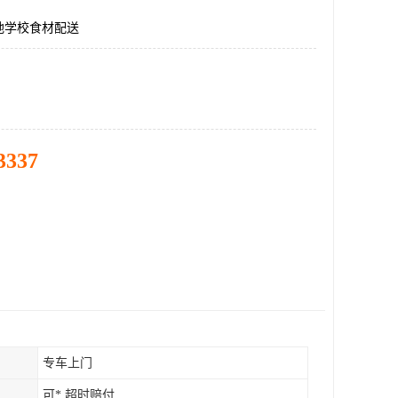
地学校食材配送
3337
专车上门
可* 超时赔付