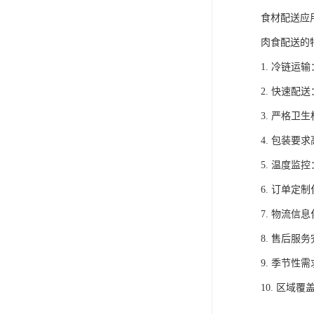
食材配送应
肉食配送的
1. 冷链
2. 快速
3. 严格
4. 包装
5. 温度
6. 订单
7. 物流
8. 售后
9. 季节
10. 区