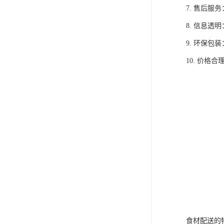
7. 售后
8. 信息
9. 环保
10. 价
食材配送的