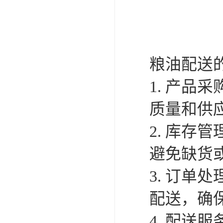
粮油配送
1. 产
质量和供
2. 库
避免缺货
3. 订
配送，确
4. 配送