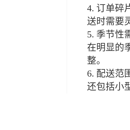
4. 订
送时需要
5. 季
在明显的
整。
6. 配
还包括小
7. 对
时效要求
严格。