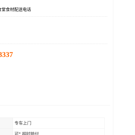
食堂食材配送电话
3337
专车上门
可* 超时赔付