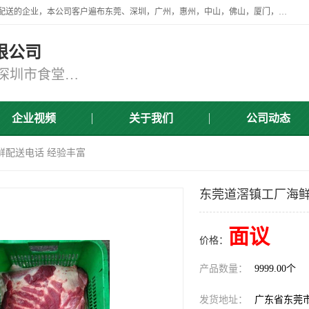
广东食安膳食管理服务有限公司是一家从事蔬菜配送、食堂承包，团餐配送的企业，本公司客户遍布东莞、深圳，广州，惠州，中山，佛山，厦门，肇庆，江门，清远等地，资质齐全，提供学校、工厂、医院、企业、地铁、大型超市、商场、单位、消防队、监狱食堂饭堂蔬菜配送，集新鲜蔬菜、新鲜肉类、粮油、瓜果 、干货 、水产、冻品、粮油、调味品、日用品、调味品及进口冷冻食品为主的原料供应商等为一体的化配送服务机构！
限公司
东莞蔬菜配送,深圳市蔬菜配送,深圳市食堂承包,深圳市宝安蔬菜配送,东莞工厂食堂承包,东莞蔬菜配送公司,东莞长安蔬菜配送公司
企业视频
关于我们
公司动态
鲜配送电话 经验丰富
东莞道滘镇工厂海鲜
面议
价格：
产品数量：
9999.00个
发货地址：
广东省东莞