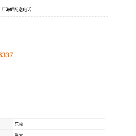
工厂海鲜配送电话
3337
东莞
当天