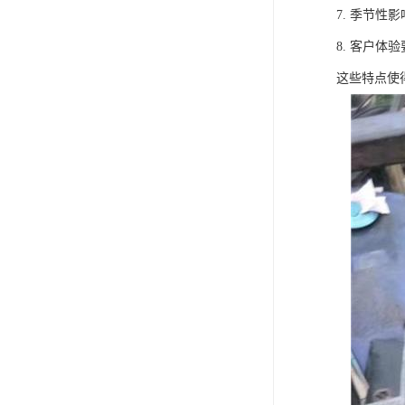
7. 季节
8. 客户
这些特点使