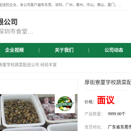
广东食安膳食管理服务有限公司是一家从事蔬菜配送、食堂承包，团餐配送的企业，本公司客户遍布东莞、深圳，广州，惠州，中山，佛山，厦门，肇庆，江门，清远等地，资质齐全，提供学校、工厂、医院、企业、地铁、大型超市、商场、单位、消防队、监狱食堂饭堂蔬菜配送，集新鲜蔬菜、新鲜肉类、粮油、瓜果 、干货 、水产、冻品、粮油、调味品、日用品、调味品及进口冷冻食品为主的原料供应商等为一体的化配送服务机构！
限公司
东莞蔬菜配送,深圳市蔬菜配送,深圳市食堂承包,深圳市宝安蔬菜配送,东莞工厂食堂承包,东莞蔬菜配送公司,东莞长安蔬菜配送公司
企业视频
关于我们
公司动态
街寮厦学校蔬菜配送公司 经验丰富
厚街寮厦学校蔬菜配
面议
价格：
产品数量：
9999.00个
发货地址：
广东省东莞