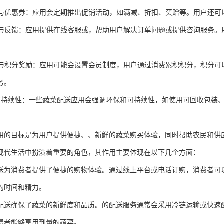
活动与优惠券：应用会定期推出促销活动，如满减、折扣、买赠等。用户还
服务与反馈：应用提供在线客服或，帮助用户解决订单问题或提供咨询服务
制度与积分奖励：应用可能会设置会员制度，用户通过消费累积积分，积分
务。
保与可持续性：一些蔬菜配送应用会强调环保和可持续性，如使用可回收包
用的目标是为用户提供便捷、、新鲜的蔬菜购买体验，同时帮助农民和供
现代生活中扮演着重要的角色，其作用主要体现在以下几个方面：
送为消费者提供了便捷的购物体验。通过线上平台或电话订购，消费者可
的时间和精力。
配送确保了蔬菜的新鲜度和品质。的配送服务通常会采用冷链运输或快速
费者能够享用到量的蔬菜。