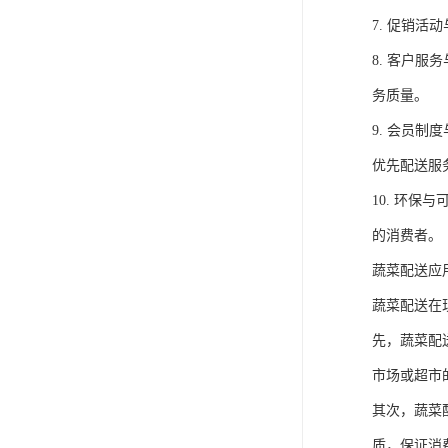
7. 促销
8. 客户
务质量。
9. 会员
优先配送服
10. 环
的消费者。
蔬菜配送应
蔬菜配送在
先，蔬菜配
市场或超市
其次，蔬菜
质，保证消