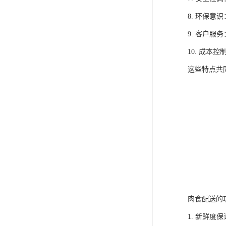
8. 环保
9. 客户
10. 成
这些特点共
肉食配送的
1. 新鲜