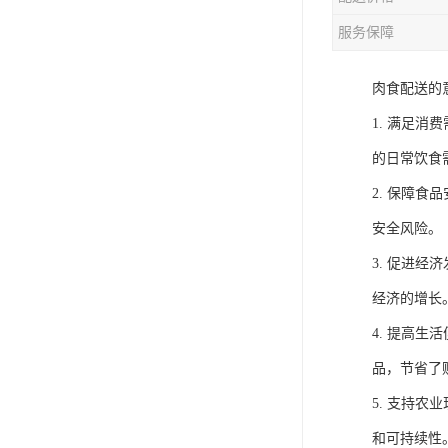
服务保障
肉食配送的
1. 满足
的日常饮食
2. 保障
安全风险。
3. 促进
经济的增长
4. 提高
品，节省了
5. 支持
和可持续性