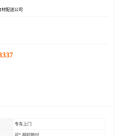
食材配送公司
3337
专车上门
可* 超时赔付