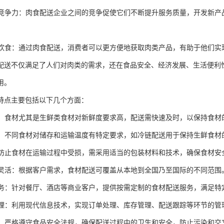
市场竞争力：肉食配送企业之间的竞争促使它们不断提升服务质量，开发新
健康饮食：通过肉食配送，消费者可以更方便地获取肉类产品，有助于他们
配送不仅满足了人们对肉类的需求，还在食品安全、经济发展、生活便利
用。
特点主要包括以下几个方面：
性强：食材尤其是生鲜类食材对新鲜度要求高，配送需快速及时，以保持食材
控制：不同食材对储存和运输温度有特定要求，如冷链配送用于保持生鲜食材
：为防止食材在运输过程中受损，需采用适当的包装材料和技术，确保食材安
范围灵活：根据客户需求，食材配送可覆盖从本地到全国乃至国际的不同范围
化服务：针对餐厅、酒店等商业客户，提供按需定制的食材配送服务，满足特
化管理：利用现代信息技术，实现订单处理、库存管理、配送跟踪等环节的管
性高：严格遵守食品安全法规，确保配送过程中的卫生和安全，防止污染和交