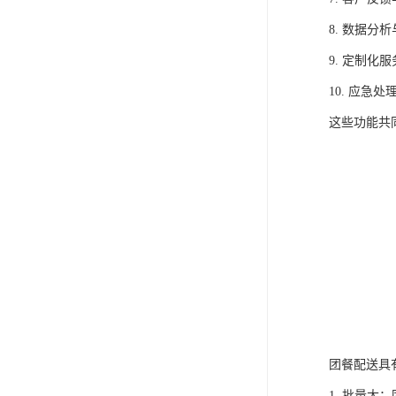
8. 数据
9. 定制
10. 应
这些功能共
团餐配送具
1. 批量