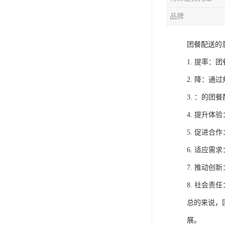
品牌
团餐配送的
1. 提率
2. 降：
3. ：的
4. 提升
5. 促进
6. 适应
7. 推动
8. 社会
总的来说，
展。