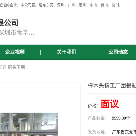
广东食安膳食管理服务有限公司是一家从事蔬菜配送、食堂承包，团餐配送的企业，本公司客户遍布东莞、深圳，广州，惠州，中山，佛山，厦门，肇庆，江门，清远等地，资质齐全，提供学校、工厂、医院、企业、地铁、大型超市、商场、单位、消防队、监狱食堂饭堂蔬菜配送，集新鲜蔬菜、新鲜肉类、粮油、瓜果 、干货 、水产、冻品、粮油、调味品、日用品、调味品及进口冷冻食品为主的原料供应商等为一体的化配送服务机构！
限公司
东莞蔬菜配送,深圳市蔬菜配送,深圳市食堂承包,深圳市宝安蔬菜配送,东莞工厂食堂承包,东莞蔬菜配送公司,东莞长安蔬菜配送公司
企业视频
关于我们
公司动态
配送 服务周到
樟木头镇工厂团餐配
面议
价格：
产品数量：
9999.00个
发货地址：
广东省东莞