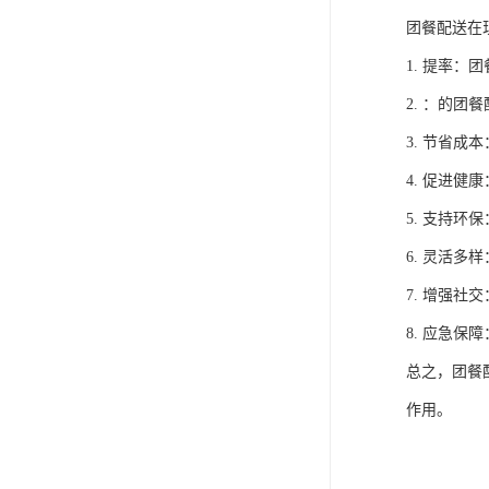
团餐配送在
1. 提率
2. ：的
3. 节省
4. 促进
5. 支持
6. 灵活
7. 增强
8. 应急
总之，团餐
作用。