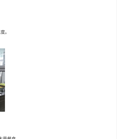
意度。
大量餐食。