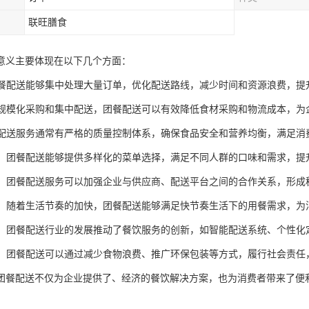
联旺膳食
意义主要体现在以下几个方面：
：团餐配送能够集中处理大量订单，优化配送路线，减少时间和资源浪费，提
通过规模化采购和集中配送，团餐配送可以有效降低食材采购和物流成本，为
团餐配送服务通常有严格的质量控制体系，确保食品安全和营养均衡，满足消
体验：团餐配送能够提供多样化的菜单选择，满足不同人群的口味和需求，提
合作：团餐配送服务可以加强企业与供应商、配送平台之间的合作关系，形
需求：随着生活节奏的加快，团餐配送能够满足快节奏生活下的用餐需求，
创新：团餐配送行业的发展推动了餐饮服务的创新，如智能配送系统、个性
责任：团餐配送可以通过减少食物浪费、推广环保包装等方式，履行社会责
团餐配送不仅为企业提供了、经济的餐饮解决方案，也为消费者带来了便