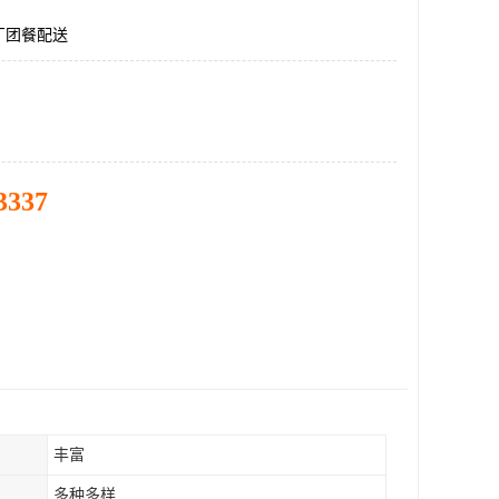
厂团餐配送
3337
丰富
多种多样