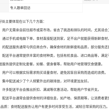
专人跟单回访
好处主要体现在以下几个方面：
时间：用户无需亲自前往超市或菜市场，省去了挑选和排队的时间，尤其适合
快捷：通过手机或电脑下单，食材直接配送到家，足不出户就能获得新鲜食
新鲜：的配送服务通常与供应商合作，确保食材的新鲜度和品质，部分服务
选择：配送平台通常提供丰富的食材种类，包括有机食品、进口商品等，满
分配送服务提供定制化套餐，如餐、健身餐等，帮助用户地管理饮食健康。
浪费：用户可以根据实际需求购买适量食材，避免因盲目采购而造成的浪费。
节能：集中配送减少了个人频繁外出的碳排放，对环境更加友好。
活动：许多配送平台会推出折扣、满减等优惠活动，帮助用户节省开支。
信息：配送平台通常会提供食材的详细信息，如产地、保质期等，让消费者更
升生活品质：食材配送服务让用户有更多时间享受生活，减轻日常采购的压力