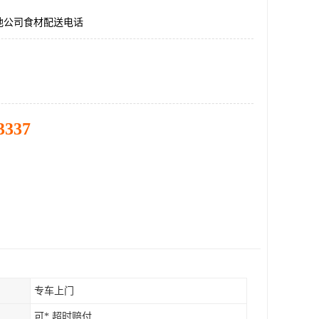
地公司食材配送电话
3337
专车上门
可* 超时赔付