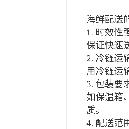
海鲜配送
1. 时
保证快速
2. 冷
用冷链运
3. 包
如保温箱
质。
4. 配