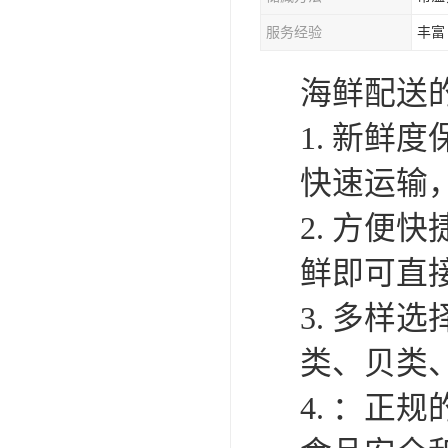
服务经验
丰富
海鲜配送
1. 新
快速运输
2. 方
鲜即可直
3. 多样
类、贝类
4. ：