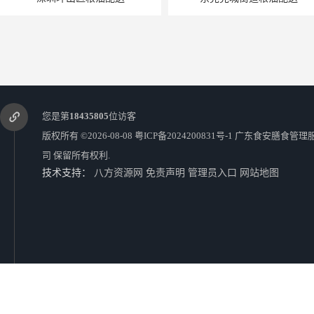
您是第
18435805
位访客
版权所有 ©2026-08-08
粤ICP备2024200831号-1
广东食安膳食管理
司
保留所有权利.
技术支持：
八方资源网
免责声明
管理员入口
网站地图
西乡镇副食配送
深圳南山副食配送价格