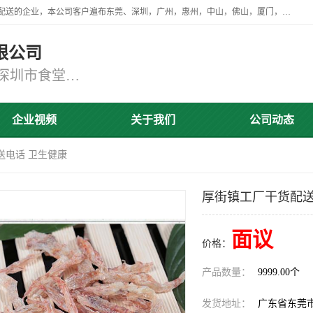
广东食安膳食管理服务有限公司是一家从事蔬菜配送、食堂承包，团餐配送的企业，本公司客户遍布东莞、深圳，广州，惠州，中山，佛山，厦门，肇庆，江门，清远等地，资质齐全，提供学校、工厂、医院、企业、地铁、大型超市、商场、单位、消防队、监狱食堂饭堂蔬菜配送，集新鲜蔬菜、新鲜肉类、粮油、瓜果 、干货 、水产、冻品、粮油、调味品、日用品、调味品及进口冷冻食品为主的原料供应商等为一体的化配送服务机构！
限公司
东莞蔬菜配送,深圳市蔬菜配送,深圳市食堂承包,深圳市宝安蔬菜配送,东莞工厂食堂承包,东莞蔬菜配送公司,东莞长安蔬菜配送公司
企业视频
关于我们
公司动态
送电话 卫生健康
厚街镇工厂干货配送
面议
价格：
产品数量：
9999.00个
发货地址：
广东省东莞