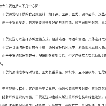
特点主要包括以下几个方面：
特性：干货通常指干燥的食品或原料，如干果、坚果、豆类、调味品等。这
要求：由于干货易受潮，包装需要具备良好的防潮性能，通常采用密封袋、
方式：干货配送可以选择多种运输方式，包括陆运、海运和空运。具体选择
条件：干货在仓储时需要存放在干燥、通风良好的环境中，避免阳光直射和
时效：由于干货的保质期较长，配送时效相对灵活，但客户通常希望尽快收
达。
控制：干货的运输成本相对较低，因为其重量轻、体积小，且不易损坏。但
服务：干货配送过程中，客户服务至关重要。物流公司需要及时提供货物跟
考虑：随着环保意识的增强，干货配送中也越来越注重环保包装和绿色物流
干货配送需要综合考虑产品特性、包装要求、运输方式、仓储条件、配送