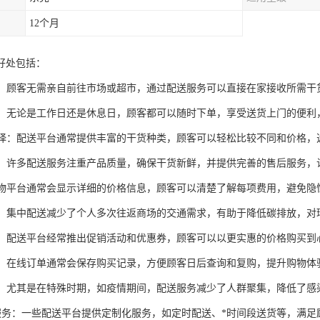
12个月
好处包括：
时间：顾客无需亲自前往市场或超市，通过配送服务可以直接在家接收所需
快捷：无论是工作日还是休息日，顾客都可以随时下单，享受送货上门的便
化选择：配送平台通常提供丰富的干货种类，顾客可以轻松比较不同和价格
保障：许多配送服务注重产品质量，确保干货新鲜，并提供完善的售后服务
线购物平台通常会显示详细的价格信息，顾客可以清楚了解每项费用，避免隐
节能：集中配送减少了个人多次往返商场的交通需求，有助于降低碳排放，对
优惠：配送平台经常推出促销活动和优惠券，顾客可以以更实惠的价格购买到
保存：在线订单通常会保存购买记录，方便顾客日后查询和复购，提升购物体
卫生：尤其是在特殊时期，如疫情期间，配送服务减少了人群聚集，降低了
性化服务：一些配送平台提供定制化服务，如定时配送、*时间段送货等，满