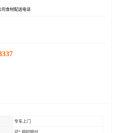
公司食材配送电话
3337
专车上门
可* 超时赔付