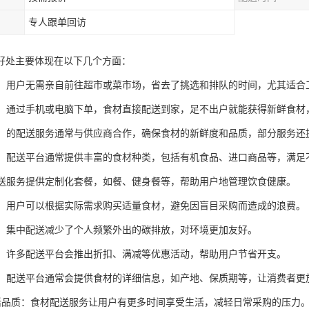
专人跟单回访
好处主要体现在以下几个方面：
时间：用户无需亲自前往超市或菜市场，省去了挑选和排队的时间，尤其适合
快捷：通过手机或电脑下单，食材直接配送到家，足不出户就能获得新鲜食
新鲜：的配送服务通常与供应商合作，确保食材的新鲜度和品质，部分服务
选择：配送平台通常提供丰富的食材种类，包括有机食品、进口商品等，满
分配送服务提供定制化套餐，如餐、健身餐等，帮助用户地管理饮食健康。
浪费：用户可以根据实际需求购买适量食材，避免因盲目采购而造成的浪费。
节能：集中配送减少了个人频繁外出的碳排放，对环境更加友好。
活动：许多配送平台会推出折扣、满减等优惠活动，帮助用户节省开支。
信息：配送平台通常会提供食材的详细信息，如产地、保质期等，让消费者更
升生活品质：食材配送服务让用户有更多时间享受生活，减轻日常采购的压力