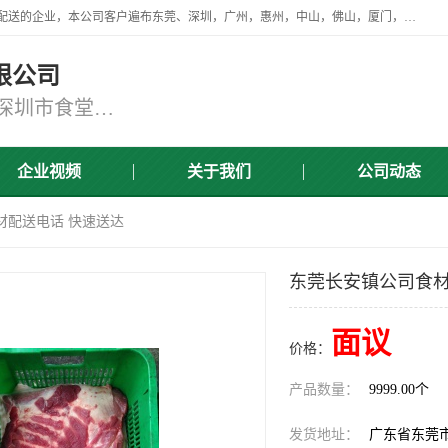
广东食安膳食管理服务有限公司是一家从事蔬菜配送、食堂承包，团餐配送的企业，本公司客户遍布东莞、深圳，广州，惠州，中山，佛山，厦门，肇庆，江门，清远等地，资质齐全，提供学校、工厂、医院、企业、地铁、大型超市、商场、单位、消防队、监狱食堂饭堂蔬菜配送，集新鲜蔬菜、新鲜肉类、粮油、瓜果 、干货 、水产、冻品、粮油、调味品、日用品、调味品及进口冷冻食品为主的原料供应商等为一体的化配送服务机构！
限公司
东莞蔬菜配送,深圳市蔬菜配送,深圳市食堂承包,深圳市宝安蔬菜配送,东莞工厂食堂承包,东莞蔬菜配送公司,东莞长安蔬菜配送公司
企业视频
关于我们
公司动态
材配送电话 快速送达
东莞长安镇公司食材
面议
价格：
产品数量：
9999.00个
发货地址：
广东省东莞