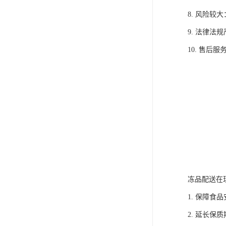
8. 风险
9. 法律
10. 售
冻品配送在
1. 保障
2. 延长