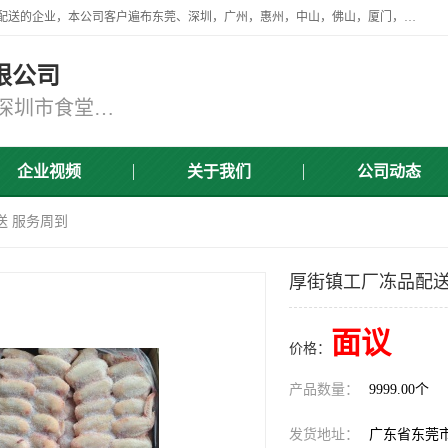
广东食安膳食管理服务有限公司是一家从事蔬菜配送、食堂承包，团餐配送的企业，本公司客户遍布东莞、深圳，广州，惠州，中山，佛山，厦门，肇庆，江门，清远等地，资质齐全，提供学校、工厂、医院、企业、地铁、大型超市、商场、单位、消防队、监狱食堂饭堂蔬菜配送，集新鲜蔬菜、新鲜肉类、粮油、瓜果 、干货 、水产、冻品、粮油、调味品、日用品、调味品及进口冷冻食品为主的原料供应商等为一体的化配送服务机构！
限公司
东莞蔬菜配送,深圳市蔬菜配送,深圳市食堂承包,深圳市宝安蔬菜配送,东莞工厂食堂承包,东莞蔬菜配送公司,东莞长安蔬菜配送公司
企业视频
关于我们
公司动态
送 服务周到
厚街镇工厂冻品配送
面议
价格：
产品数量：
9999.00个
发货地址：
广东省东莞