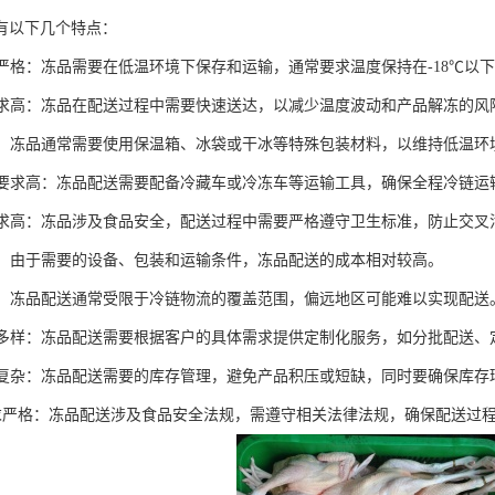
有以下几个特点：
控制严格：冻品需要在低温环境下保存和运输，通常要求温度保持在-18℃以
性要求高：冻品在配送过程中需要快速送达，以减少温度波动和产品解冻的
特殊：冻品通常需要使用保温箱、冰袋或干冰等特殊包装材料，以维持低温
设备要求高：冻品配送需要配备冷藏车或冷冻车等运输工具，确保全程冷链运
性要求高：冻品涉及食品安全，配送过程中需要严格遵守卫生标准，防止交叉
较高：由于需要的设备、包装和运输条件，冻品配送的成本相对较高。
限制：冻品配送通常受限于冷链物流的覆盖范围，偏远地区可能难以实现配送
需求多样：冻品配送需要根据客户的具体需求提供定制化服务，如分批配送、
管理复杂：冻品配送需要的库存管理，避免产品积压或短缺，同时要确保库存
规要求严格：冻品配送涉及食品安全法规，需遵守相关法律法规，确保配送过