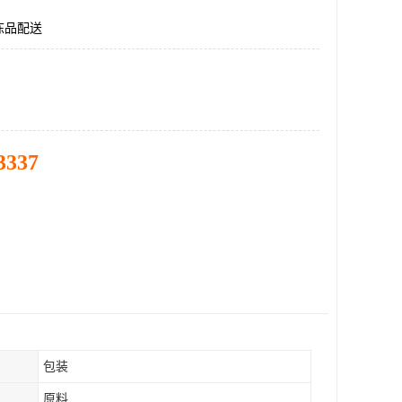
冻品配送
3337
包装
原料