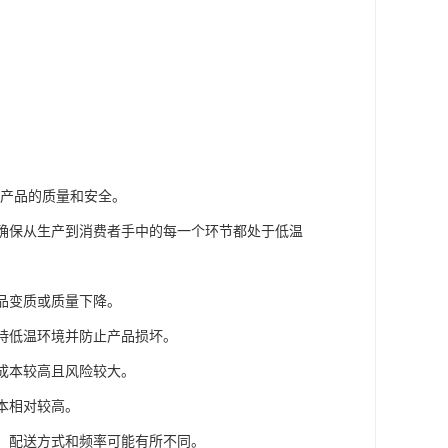
保产品的质量和安全。
，确保从生产到消费者手中的每一个环节都处于低温
产品变质或质量下降。
维持低温环境并防止产品损坏。
输成本较高且风险较大。
本相对较高。
等，配送方式和频率可能有所不同。