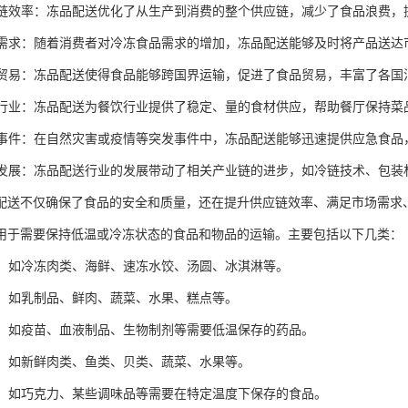
供应链效率：冻品配送优化了从生产到消费的整个供应链，减少了食品浪费
市场需求：随着消费者对冷冻食品需求的增加，冻品配送能够及时将产品送
国际贸易：冻品配送使得食品能够跨国界运输，促进了食品贸易，丰富了各国
餐饮行业：冻品配送为餐饮行业提供了稳定、量的食材供应，帮助餐厅保持
突发事件：在自然灾害或疫情等突发事件中，冻品配送能够迅速提供应急食
经济发展：冻品配送行业的发展带动了相关产业链的进步，如冷链技术、包
配送不仅确保了食品的安全和质量，还在提升供应链效率、满足市场需求
用于需要保持低温或冷冻状态的食品和物品的运输。主要包括以下几类：
食品：如冷冻肉类、海鲜、速冻水饺、汤圆、冰淇淋等。
食品：如乳制品、鲜肉、蔬菜、水果、糕点等。
产品：如疫苗、血液制品、生物制剂等需要低温保存的药品。
食材：如新鲜肉类、鱼类、贝类、蔬菜、水果等。
食品：如巧克力、某些调味品等需要在特定温度下保存的食品。