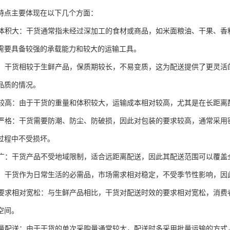
特点主要体现在以下几个方面：
大、体积大：干货通常指未经过深加工的食材或商品，如米面粮油、干果、
需要具备较强的承载能力和较大的运输工具。
期长：干货相较于生鲜产品，保质期较长，不易变质，这为配送提供了更灵
品质的情况。
成本较高：由于干货的重量和体积较大，运输成本相对较高，尤其是在长距
要求严格：干货需要防潮、防尘、防破损，因此对包装的要求较高，通常采
过程中不受损坏。
范围广：干货产品不受地域限制，适合远距离配送，因此其配送范围可以覆
稳定：干货作为日常生活的必需品，市场需求相对稳定，不受季节性影响，
时效要求相对宽松：与生鲜产品相比，干货对配送时效的要求相对宽松，消
空间。
用批量配送：由于干货的单次采购量通常较大，配送时多采用批量运输的方