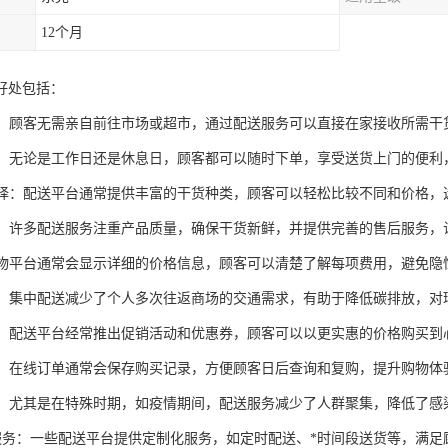
12个月
好处包括：
时间：顾客无需亲自前往市场或超市，通过配送服务可以直接在家接收所需
快捷：无论是工作日还是休息日，顾客都可以随时下单，享受送货上门的便
化选择：配送平台通常提供丰富的干货种类，顾客可以轻松比较不同和价格
保障：许多配送服务注重产品质量，确保干货新鲜，并提供完善的售后服务
线购物平台通常会显示详细的价格信息，顾客可以清楚了解每项费用，避免隐
节能：集中配送减少了个人多次往返商场的交通需求，有助于降低碳排放，对
优惠：配送平台经常推出促销活动和优惠券，顾客可以以更实惠的价格购买到
保存：在线订单通常会保存购买记录，方便顾客日后查询和复购，提升购物体
卫生：尤其是在特殊时期，如疫情期间，配送服务减少了人群聚集，降低了
性化服务：一些配送平台提供定制化服务，如定时配送、*时间段送货等，满