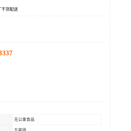
厂干货配送
3337
无公害食品
五星级