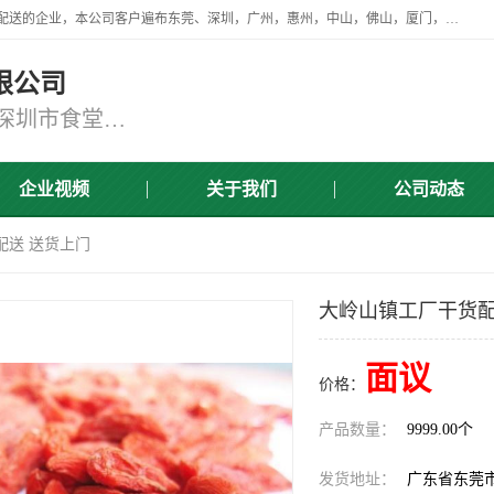
广东食安膳食管理服务有限公司是一家从事蔬菜配送、食堂承包，团餐配送的企业，本公司客户遍布东莞、深圳，广州，惠州，中山，佛山，厦门，肇庆，江门，清远等地，资质齐全，提供学校、工厂、医院、企业、地铁、大型超市、商场、单位、消防队、监狱食堂饭堂蔬菜配送，集新鲜蔬菜、新鲜肉类、粮油、瓜果 、干货 、水产、冻品、粮油、调味品、日用品、调味品及进口冷冻食品为主的原料供应商等为一体的化配送服务机构！
限公司
东莞蔬菜配送,深圳市蔬菜配送,深圳市食堂承包,深圳市宝安蔬菜配送,东莞工厂食堂承包,东莞蔬菜配送公司,东莞长安蔬菜配送公司
企业视频
关于我们
公司动态
配送 送货上门
大岭山镇工厂干货配
面议
价格：
产品数量：
9999.00个
发货地址：
广东省东莞