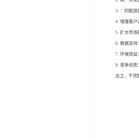
3. ：的
4. 增强
5. 扩大
6. 数据
7. 环保
8. 竞争
总之，干货