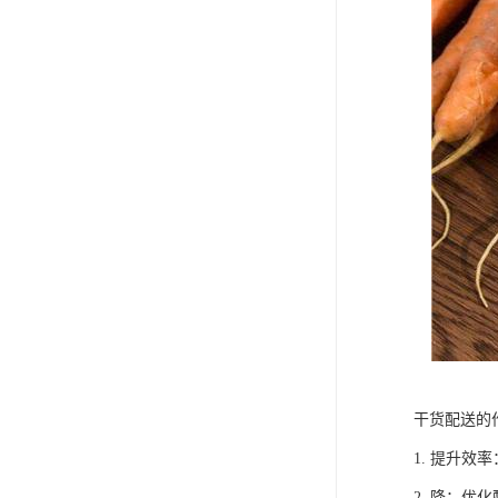
干货配送的
1. 提升
2. 降：