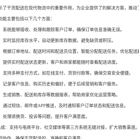
示了干货配送在现代物流中的重要作用，为企业提供了的解决方案，推动
功能主要包括以下几个方面：
管理：系统能够接收、处理和跟踪客户订单，确保订单信息准确无误。
管理：实时监控库存水平，自动更新库存数据，避免缺货或积压。
调度：根据订单地址、配送时间和配送员位置，智能分配配送任务，优化配送
跟踪：提供实时配送状态更新，客户和商家都能随时查看配送进度。
管理：支持多种支付方式，如在线支付、货到付款等，确保交易安全便捷。
管理：记录客户信息、购买历史和偏好，便于后续营销和客户服务。
分析：生成销售、配送和库存等数据报表，帮助商家优化运营策略。
提醒：通过短信、邮件或APP推送，及时通知客户订单状态和配送信息。
服务：处理退换货、投诉等问题，提升客户满意度。
平台集成：支持与电商平台、社交媒体等第三方系统无缝对接，扩大销售渠道
同协作，确保干货配送的、准确和客户满意。