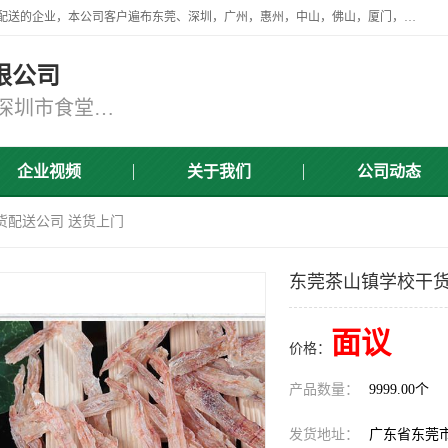
广东食安膳食管理服务有限公司是一家从事蔬菜配送、食堂承包，团餐配送的企业，本公司客户遍布东莞、深圳，广州，惠州，中山，佛山，厦门，肇庆，江门，清远等地，资质齐全，提供学校、工厂、医院、企业、地铁、大型超市、商场、单位、消防队、监狱食堂饭堂蔬菜配送，集新鲜蔬菜、新鲜肉类、粮油、瓜果 、干货 、水产、冻品、粮油、调味品、日用品、调味品及进口冷冻食品为主的原料供应商等为一体的化配送服务机构！
限公司
东莞蔬菜配送,深圳市蔬菜配送,深圳市食堂承包,深圳市宝安蔬菜配送,东莞工厂食堂承包,东莞蔬菜配送公司,东莞长安蔬菜配送公司
企业视频
关于我们
公司动态
货配送公司 送货上门
东莞茶山镇学校干货
面议
价格：
产品数量：
9999.00个
发货地址：
广东省东莞