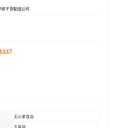
学校干货配送公司
3337
无公害食品
五星级