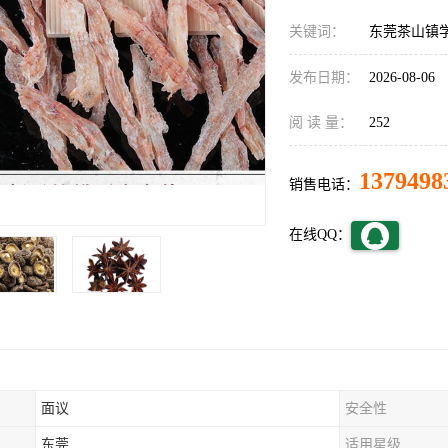
关键词：
东莞茶山镇
发布日期：
2026-08-06
阅 读 量：
252
1379498
销售电话：
在线QQ：
面议
安全性
东莞
适用星级