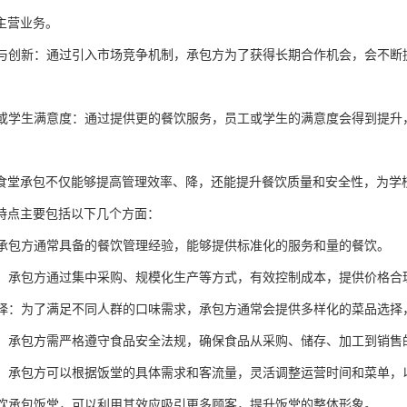
主营业务。
竞争与创新：通过引入市场竞争机制，承包方为了获得长期合作机会，会不
员工或学生满意度：通过提供更的餐饮服务，员工或学生的满意度会得到提
食堂承包不仅能够提高管理效率、降，还能提升餐饮质量和安全性，为学
特点主要包括以下几个方面：
理：承包方通常具备的餐饮管理经验，能够提供标准化的服务和量的餐饮。
控制：承包方通过集中采购、规模化生产等方式，有效控制成本，提供价格合
化选择：为了满足不同人群的口味需求，承包方通常会提供多样化的菜品选
安全：承包方需严格遵守食品安全法规，确保食品从采购、储存、加工到销
运营：承包方可以根据饭堂的具体需求和客流量，灵活调整运营时间和菜单
：餐饮承包饭堂，可以利用其效应吸引更多顾客，提升饭堂的整体形象。