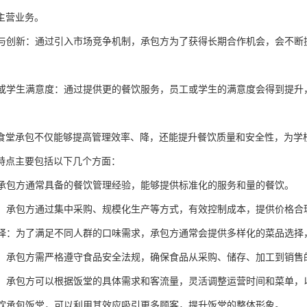
主营业务。
竞争与创新：通过引入市场竞争机制，承包方为了获得长期合作机会，会不
员工或学生满意度：通过提供更的餐饮服务，员工或学生的满意度会得到提
食堂承包不仅能够提高管理效率、降，还能提升餐饮质量和安全性，为学
特点主要包括以下几个方面：
理：承包方通常具备的餐饮管理经验，能够提供标准化的服务和量的餐饮。
控制：承包方通过集中采购、规模化生产等方式，有效控制成本，提供价格合
化选择：为了满足不同人群的口味需求，承包方通常会提供多样化的菜品选
安全：承包方需严格遵守食品安全法规，确保食品从采购、储存、加工到销
运营：承包方可以根据饭堂的具体需求和客流量，灵活调整运营时间和菜单
：餐饮承包饭堂，可以利用其效应吸引更多顾客，提升饭堂的整体形象。