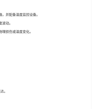
温箱，并配备温度监控设备。
度波动。
到物理损伤或温度变化。
。
。
送达。