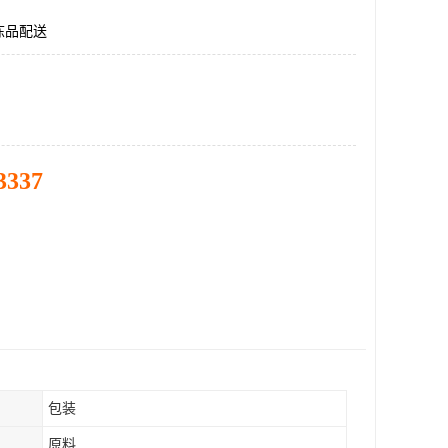
冻品配送
3337
包装
原料