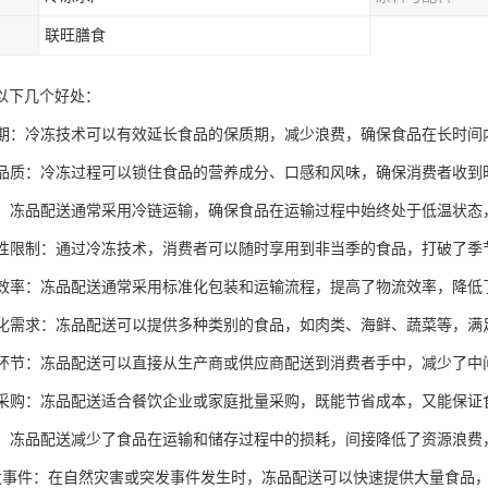
联旺膳食
以下几个好处：
保质期：冷冻技术可以有效延长食品的保质期，减少浪费，确保食品在长时
食品品质：冷冻过程可以锁住食品的营养成分、口感和风味，确保消费者收到
快捷：冻品配送通常采用冷链运输，确保食品在运输过程中始终处于低温状
季节性限制：通过冷冻技术，消费者可以随时享用到非当季的食品，打破了季
物流效率：冻品配送通常采用标准化包装和运输流程，提高了物流效率，降低
多样化需求：冻品配送可以提供多种类别的食品，如肉类、海鲜、蔬菜等，
中间环节：冻品配送可以直接从生产商或供应商配送到消费者手中，减少了
批量采购：冻品配送适合餐饮企业或家庭批量采购，既能节省成本，又能保证
节能：冻品配送减少了食品在运输和储存过程中的损耗，间接降低了资源浪费
对突发事件：在自然灾害或突发事件发生时，冻品配送可以快速提供大量食品