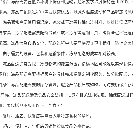
控制严格：冻品需要在低温环境下保存和运输，通常要求温度保持在-18℃以
性要求高：冻品在配送过程中需要快速送达，以减少温度波动和产品解冻的
特殊：冻品通常需要使用保温箱、冰袋或干冰等特殊包装材料，以维持低温
设备要求高：冻品配送需要配备冷藏车或冷冻车等运输工具，确保全程冷链运
性要求高：冻品涉及食品安全，配送过程中需要严格遵守卫生标准，防止交叉
较高：由于需要的设备、包装和运输条件，冻品配送的成本相对较高。
限制：冻品配送通常受限于冷链物流的覆盖范围，偏远地区可能难以实现配送
需求多样：冻品配送需要根据客户的具体需求提供定制化服务，如分批配送、
管理复杂：冻品配送需要的库存管理，避免产品积压或短缺，同时要确保库存
规要求严格：冻品配送涉及食品安全法规，需遵守相关法律法规，确保配送过
用范围包括但不限于以下几个方面：
行业：餐厅、酒店、快餐店等需要大量冷冻食材的场所。
行业：超市、便利店、生鲜店等销售冷冻食品的零售点。