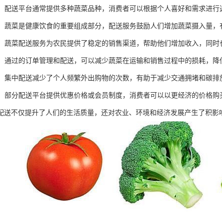
选择：配送平台通常提供多种蔬菜品种，消费者可以根据个人喜好和需求进
生活：蔬菜是健康饮食的重要组成部分，配送服务鼓励人们增加蔬菜摄入量
农业：蔬菜配送服务为农民提供了稳定的销售渠道，帮助他们增加收入，同
浪费：通过的订单管理和配送，可以减少蔬菜在运输和销售过程中的损耗，降
贡献：集中配送减少了个人频繁外出购物的次数，有助于减少交通拥堵和碳
实惠：部分配送平台提供优惠价格或会员制度，消费者可以以更经济的价格购
配送不仅提升了人们的生活质量，还对农业、环境和经济发展产生了积影