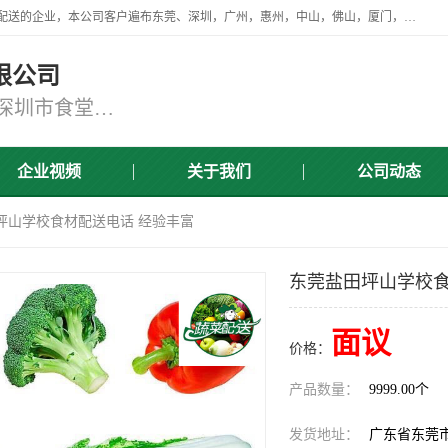
广东食安膳食管理服务有限公司是一家从事蔬菜配送、食堂承包，团餐配送的企业，本公司客户遍布东莞、深圳，广州，惠州，中山，佛山，厦门，肇庆，江门，清远等地，资质齐全，提供学校、工厂、医院、企业、地铁、大型超市、商场、单位、消防队、监狱食堂饭堂蔬菜配送，集新鲜蔬菜、新鲜肉类、粮油、瓜果 、干货 、水产、冻品、粮油、调味品、日用品、调味品及进口冷冻食品为主的原料供应商等为一体的化配送服务机构！
限公司
东莞蔬菜配送,深圳市蔬菜配送,深圳市食堂承包,深圳市宝安蔬菜配送,东莞工厂食堂承包,东莞蔬菜配送公司,东莞长安蔬菜配送公司
企业视频
关于我们
公司动态
坪山学校食材配送电话 经验丰富
东莞盐田坪山学校食
面议
价格：
产品数量：
9999.00个
发货地址：
广东省东莞