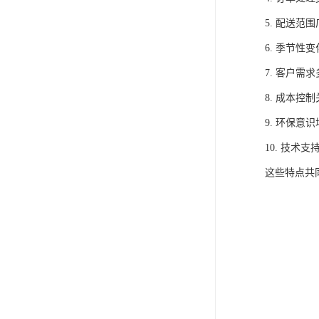
5. 配送
6. 季节
7. 客户
8. 成本
9. 环保
10. 技
这些特点共