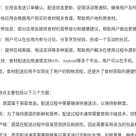
知提醒：应用会发送订单确认、配送状态更新、促销活动等通知，确保用户及
谱：一些应用会根据用户购买的食材相关食谱，帮助用户地利用食材。
康与营养信息：部分应用会提供食材的营养成分和健康建议，帮助用户做出更
区互动：用户可以在应用内参与讨论、分享烹饪经验，形成一个互动的社区。
户支持：提供在线客服、电话支持等多种渠道，帮助用户解决在使用过程中遇
台支持：食材配送应用通常支持iOS、Android等多个平台，用户可以在手
能，食材配送应用不仅简化了用户的购物流程，还提升了食材获取的便捷
特点主要包括以下几个方面：
性强：蔬菜属于易腐食品，配送过程中需要确保快速送达，以保持新鲜度。
要求高：为了保持蔬菜的新鲜和营养，配送过程中通常需要使用冷链技术，控
要求严格：蔬菜在配送过程中容易受到挤压和损伤，因此需要采用适当的包
处理灵活：蔬菜配送通常需要根据客户需求进行定制化处理，如按重量、种