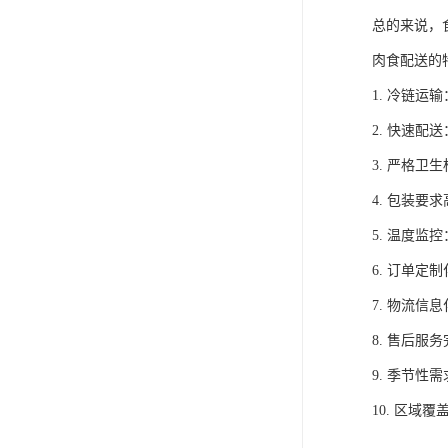
总的来说，
肉食配送的
1. 冷链
2. 快速
3. 严格
4. 包装
5. 温度
6. 订单
7. 物流
8. 售后
9. 季节
10. 区