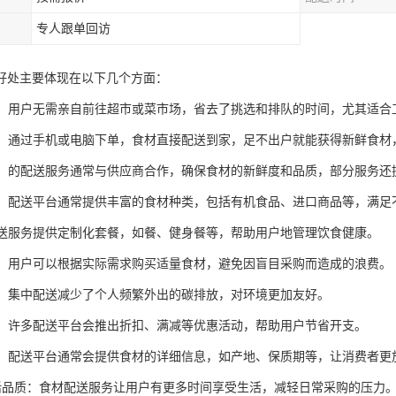
专人跟单回访
好处主要体现在以下几个方面：
时间：用户无需亲自前往超市或菜市场，省去了挑选和排队的时间，尤其适合
快捷：通过手机或电脑下单，食材直接配送到家，足不出户就能获得新鲜食
新鲜：的配送服务通常与供应商合作，确保食材的新鲜度和品质，部分服务
选择：配送平台通常提供丰富的食材种类，包括有机食品、进口商品等，满
分配送服务提供定制化套餐，如餐、健身餐等，帮助用户地管理饮食健康。
浪费：用户可以根据实际需求购买适量食材，避免因盲目采购而造成的浪费。
节能：集中配送减少了个人频繁外出的碳排放，对环境更加友好。
活动：许多配送平台会推出折扣、满减等优惠活动，帮助用户节省开支。
信息：配送平台通常会提供食材的详细信息，如产地、保质期等，让消费者更
升生活品质：食材配送服务让用户有更多时间享受生活，减轻日常采购的压力