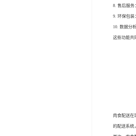
8. 售后
9. 环保
10. 数
这些功能共
肉食配送在
的配送系统