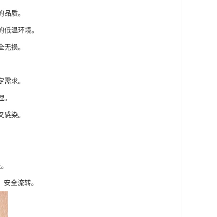
的品质。
的低温环境。
全无损。
。
定需求。
理。
叉感染。
益。
、安全流转。