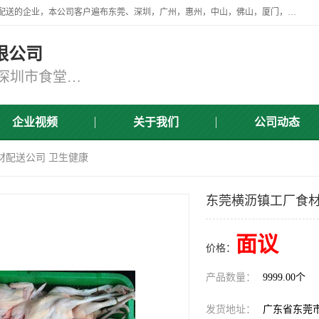
广东食安膳食管理服务有限公司是一家从事蔬菜配送、食堂承包，团餐配送的企业，本公司客户遍布东莞、深圳，广州，惠州，中山，佛山，厦门，肇庆，江门，清远等地，资质齐全，提供学校、工厂、医院、企业、地铁、大型超市、商场、单位、消防队、监狱食堂饭堂蔬菜配送，集新鲜蔬菜、新鲜肉类、粮油、瓜果 、干货 、水产、冻品、粮油、调味品、日用品、调味品及进口冷冻食品为主的原料供应商等为一体的化配送服务机构！
限公司
东莞蔬菜配送,深圳市蔬菜配送,深圳市食堂承包,深圳市宝安蔬菜配送,东莞工厂食堂承包,东莞蔬菜配送公司,东莞长安蔬菜配送公司
企业视频
关于我们
公司动态
材配送公司 卫生健康
东莞横沥镇工厂食材
面议
价格：
产品数量：
9999.00个
发货地址：
广东省东莞