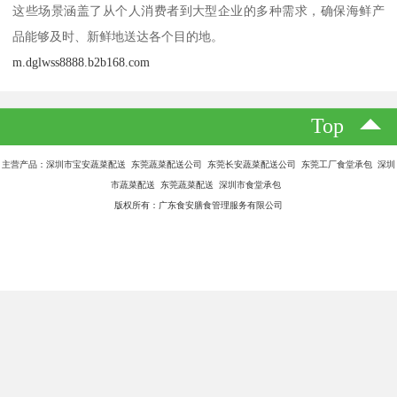
这些场景涵盖了从个人消费者到大型企业的多种需求，确保海鲜产
品能够及时、新鲜地送达各个目的地。
m.dglwss8888.b2b168.com
Top
主营产品：深圳市宝安蔬菜配送 东莞蔬菜配送公司 东莞长安蔬菜配送公司 东莞工厂食堂承包 深圳
市蔬菜配送 东莞蔬菜配送 深圳市食堂承包
版权所有：广东食安膳食管理服务有限公司