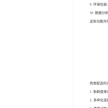
9. 环保
10. 数
这些功能共
肉食配送的
1. 新鲜
2. 多样