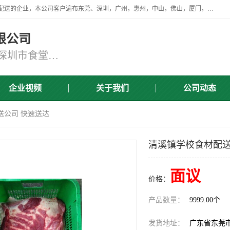
广东食安膳食管理服务有限公司是一家从事蔬菜配送、食堂承包，团餐配送的企业，本公司客户遍布东莞、深圳，广州，惠州，中山，佛山，厦门，肇庆，江门，清远等地，资质齐全，提供学校、工厂、医院、企业、地铁、大型超市、商场、单位、消防队、监狱食堂饭堂蔬菜配送，集新鲜蔬菜、新鲜肉类、粮油、瓜果 、干货 、水产、冻品、粮油、调味品、日用品、调味品及进口冷冻食品为主的原料供应商等为一体的化配送服务机构！
限公司
东莞蔬菜配送,深圳市蔬菜配送,深圳市食堂承包,深圳市宝安蔬菜配送,东莞工厂食堂承包,东莞蔬菜配送公司,东莞长安蔬菜配送公司
企业视频
关于我们
公司动态
送公司 快速送达
清溪镇学校食材配送
面议
价格：
产品数量：
9999.00个
发货地址：
广东省东莞