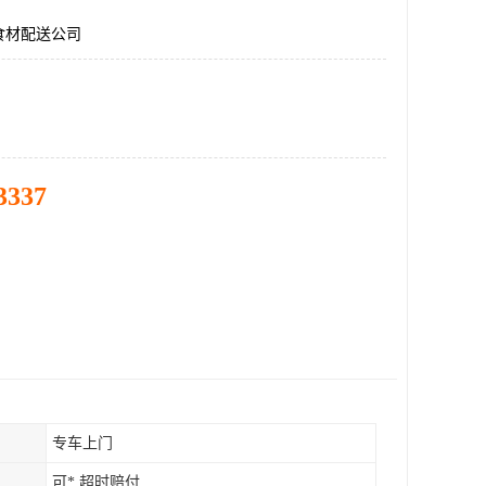
食材配送公司
3337
专车上门
可* 超时赔付