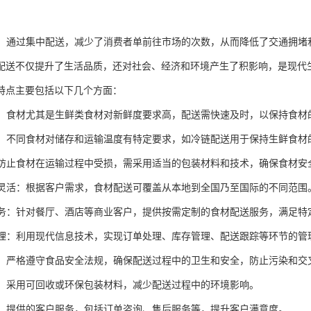
效益：通过集中配送，减少了消费者单前往市场的次数，从而降低了交通拥
配送不仅提升了生活品质，还对社会、经济和环境产生了积影响，是现代
特点主要包括以下几个方面：
性强：食材尤其是生鲜类食材对新鲜度要求高，配送需快速及时，以保持食材
控制：不同食材对储存和运输温度有特定要求，如冷链配送用于保持生鲜食材
：为防止食材在运输过程中受损，需采用适当的包装材料和技术，确保食材安
范围灵活：根据客户需求，食材配送可覆盖从本地到全国乃至国际的不同范围
化服务：针对餐厅、酒店等商业客户，提供按需定制的食材配送服务，满足特
化管理：利用现代信息技术，实现订单处理、库存管理、配送跟踪等环节的管
性高：严格遵守食品安全法规，确保配送过程中的卫生和安全，防止污染和交
意识：采用可回收或环保包装材料，减少配送过程中的环境影响。
服务：提供的客户服务，包括订单咨询、售后服务等，提升客户满意度。