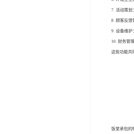
7. 活动
8. 顾客
9. 设备
10. 财
这些功能共
饭堂承包的