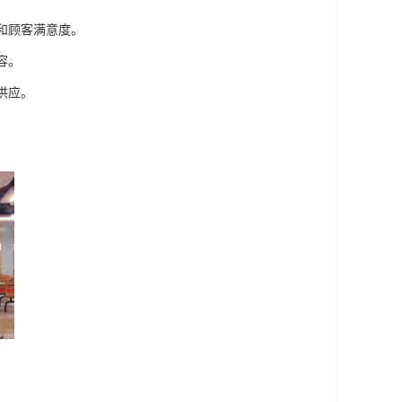
和顾客满意度。
容。
供应。